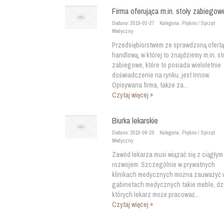
Firma oferująca m.in. stoły zabiegow
Dodano: 2019-03-27
Kategoria: Piękno / Sprzęt
Medyczny
Przedsiębiorstwem ze sprawdzoną ofertą
handlową, w której to znajdziemy m.in. st
zabiegowe, które to posiada wieloletnie
doświadczenie na rynku, jest Innow.
Opisywana firma, także za...
Czytaj więcej »
Biurka lekarskie
Dodano: 2018-09-28
Kategoria: Piękno / Sprzęt
Medyczny
Zawód lekarza musi wiązać się z ciągłym
rozwojem. Szczególnie w prywatnych
klinikach medycznych można zauważyć 
gabinetach medycznych takie meble, dzi
których lekarz może pracować...
Czytaj więcej »