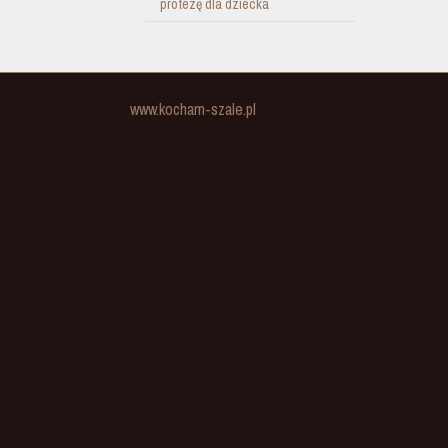
protezę dla dziecka
www.kocham-szale.pl