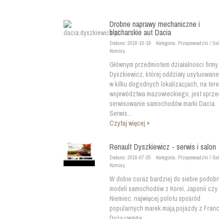
Drobne naprawy mechaniczne i
blacharskie aut Dacia
Dodano: 2018-10-19
Kategoria: Przeprowadzki / Sa
Komisy
Głównym przedmiotem działalności firmy
Dyszkiewicz, której oddziały usytuowane
w kilku dogodnych lokalizacjach, na tere
województwa mazowieckiego, jest sprze
serwisowanie samochodów marki Dacia.
Serwis...
Czytaj więcej »
Renault Dyszkiewicz - serwis i salon
Dodano: 2018-07-25
Kategoria: Przeprowadzki / Sa
Komisy
W dobie coraz bardziej do siebie podob
modeli samochodów z Korei, Japonii czy
Niemiec, najwięcej polotu spośród
popularnych marek mają pojazdy z Francj
Dużą uwagę...