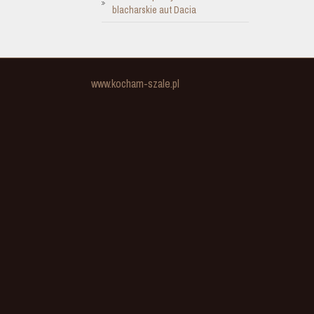
blacharskie aut Dacia
www.kocham-szale.pl