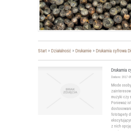
Start
»
Działalność
»
Drukarnie
»
Drukarnia cyfrowa D
Drukarnia c
Dodano: 2017-0
Młode osoby 
zainteresow
muzyki czy s
Ponieważ is
dostosowani
fototapety 
ekscytującym
z nich opcję