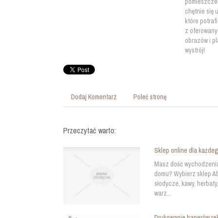
pomieszczen
chętnie się 
które potraf
z oferowany
obrazów i pl
wystrój!
Dodaj Komentarz
Poleć stronę
Przeczytać warto:
Sklep online dla każde
Masz dość wychodzenia 
domu? Wybierz sklep Ab
słodycze, kawy, herbaty
warz...
Drukowanie banerów r