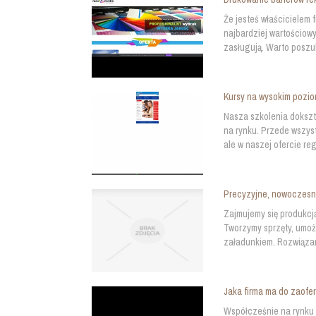
Że jesteś właścicielem 
najbardziej wartościowy
zasługują. Warto poszuk
Kursy na wysokim pozio
Nasza szkolenia dokszt
na rynku. Przede wszys
ale w naszej ofercie reg
Precyzyjne, nowoczes
Zajmujemy się produkcją
Tworzymy sprzęty, umo
załadunkiem. Rozwiązani
Jaka firma ma do zaofe
Współcześnie na rynku