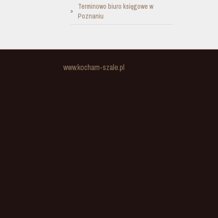
Terminowo biuro księgowe w
Poznaniu
www.kocham-szale.pl