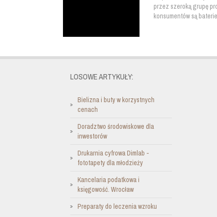
przez szeroką grupę pr
konsumentów są baterie 
LOSOWE ARTYKUŁY:
Bielizna i buty w korzystnych
cenach
Doradztwo środowiskowe dla
inwestorów
Drukarnia cyfrowa Dimlab -
fototapety dla młodzieży
Kancelaria podatkowa i
księgowość. Wrocław
Preparaty do leczenia wzroku