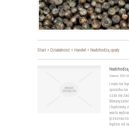
Start
»
Działalność
»
Handel
»
Nadchodzą upały
Nadchodzą 
Dodano: 2021-0
I nam nie b
sposobu na t
czas się za
klimatyzator
i będziemy 
warto wybrać
przeznaczone
będzie od ra