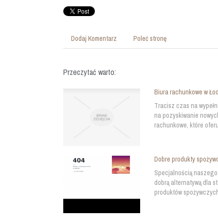
Dodaj Komentarz
Poleć stronę
Przeczytać warto:
Biura rachunkowe w Łod
Tracisz czas na wypełn
na pozyskiwanie nowych
rachunkowe, które oferu
Dobre produkty spożyw
Specjalnością naszego s
dobrą alternatywą dla 
produktów spożywczych