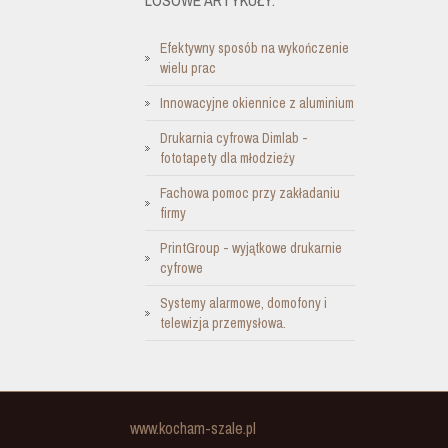
Efektywny sposób na wykończenie
wielu prac
Innowacyjne okiennice z aluminium
Drukarnia cyfrowa Dimlab -
fototapety dla młodzieży
Fachowa pomoc przy zakładaniu
firmy
PrintGroup - wyjątkowe drukarnie
cyfrowe
Systemy alarmowe, domofony i
telewizja przemysłowa.
www.kocham-szale.pl