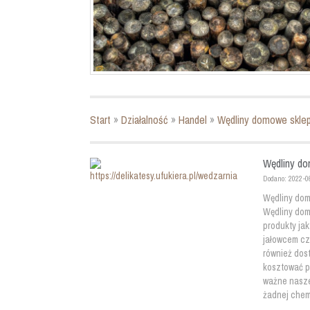
Start
»
Działalność
»
Handel
»
Wędliny domowe sklep
Wędliny do
Dodano: 2022-0
Wędliny domo
Wędliny dom
produkty jak
jałowcem cz
również dos
kosztować p
ważne nasze
żadnej chemi