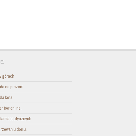
E:
w górach
ada na prezent
dla kota
entów online.
i farmaceutycznych
grzewaniu domu.