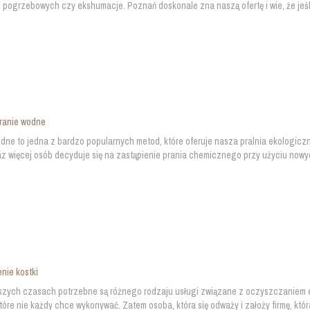
 pogrzebowych czy ekshumacje. Poznań doskonale zna naszą ofertę i wie, że jeśl
pranie wodne
dne to jedna z bardzo popularnych metod, które oferuje nasza pralnia ekologic
z więcej osób decyduje się na zastąpienie prania chemicznego przy użyciu nowyc
nie kostki
szych czasach potrzebne są różnego rodzaju usługi związane z oczyszczaniem e
które nie każdy chce wykonywać. Zatem osoba, która się odważy i założy firmę, która