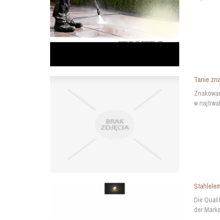
Tanie zn
Znakowan
w najtrwa
Stahlelem
Die Quali
der Marke