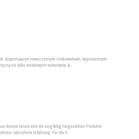
undi, dysponującym nowoczesnymi znakowarkami, wyposażonymi
czą nie tylko metalowych materiałów, al...
us diesem Grund sind die sorgfältig hergestellten Produkte
ehrere Jahrzehnte Erfahrung. Für die H...