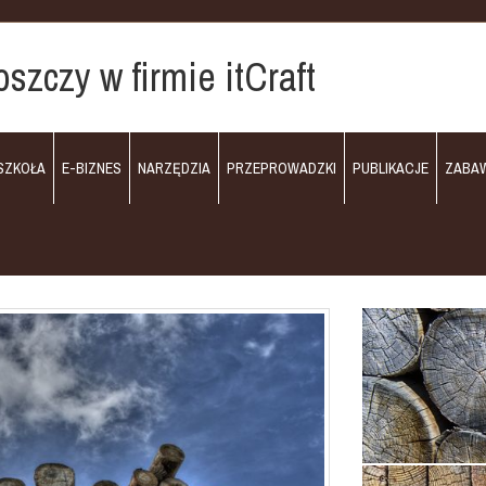
szczy w firmie itCraft
SZKOŁA
E-BIZNES
NARZĘDZIA
PRZEPROWADZKI
PUBLIKACJE
ZABA