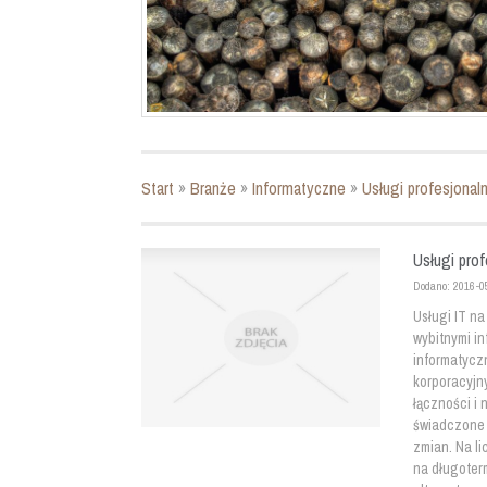
Start
»
Branże
»
Informatyczne
»
Usługi profesjonaln
Usługi prof
Dodano: 2016-0
Usługi IT na
wybitnymi i
informatycz
korporacyjn
łączności i
świadczone 
zmian. Na li
na długoterm