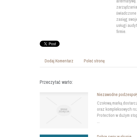
alternatywę
zarządzania
świadczone 
zasięg swoje
usługi audy
firmie.
Dodaj Komentarz
Poleć stronę
Przeczytać warto:
Niezawodne podzespoł
Czołową marką dostarc
oraz kompleksowych roz
Protection w dużym sto
...
Dobre ceny w skupie