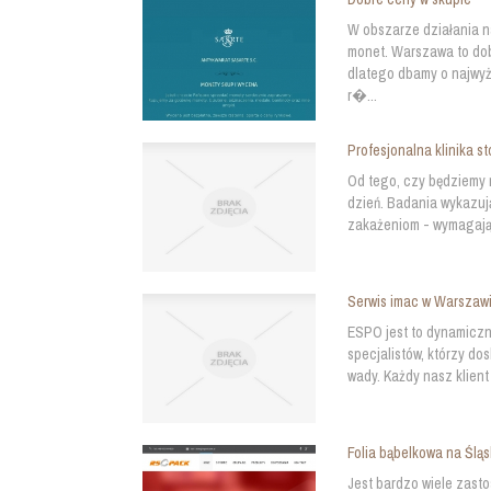
W obszarze działania 
monet. Warszawa to dob
dlatego dbamy o najwyżs
r�...
Profesjonalna klinika s
Od tego, czy będziemy 
dzień. Badania wykazują
zakażeniom - wymagają 
Serwis imac w Warszaw
ESPO jest to dynamiczn
specjalistów, którzy dos
wady. Każdy nasz klient
Folia bąbelkowa na Ślą
Jest bardzo wiele zasto