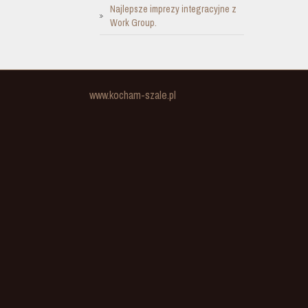
Najlepsze imprezy integracyjne z
Work Group.
www.kocham-szale.pl