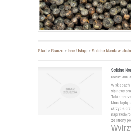
Start
»
Branże
»
Inne Usługi
»
Solidne klamki w atra
Solidne kl
Dodano: 2016-0
W sklepach z
się nowe pro
Taki stan r
które będą i
skrzydła dr
naprawdę ro
ze strony p
Wytrz