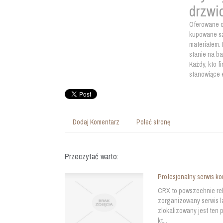
drzwi
Oferowane o
kupowane są
materiałem.
stanie na b
Każdy, kto f
stanowiące 
Dodaj Komentarz
Poleć stronę
Przeczytać warto:
Profesjonalny serwis k
CRX to powszechnie re
zorganizowany serwis la
zlokalizowany jest ten p
kt...