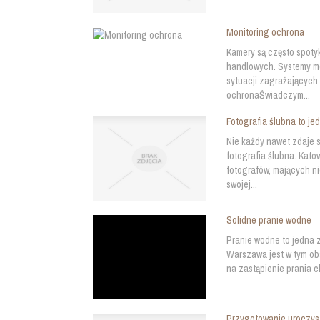
Monitoring ochrona
Kamery są często spotyk
handlowych. Systemy m
sytuacji zagrażających
ochronaŚwiadczym...
Fotografia ślubna to je
Nie każdy nawet zdaje 
fotografia ślubna. Kato
fotografów, mających ni
swojej...
Solidne pranie wodne
Pranie wodne to jedna 
Warszawa jest w tym ob
na zastąpienie prania 
Przygotowanie uroczyst