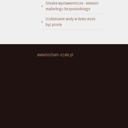
Stoiska wystawiennicze- element
marketingu bezpośredniego
Uzdatnianie wody w domu może
być proste
www.kocham-szale.pl