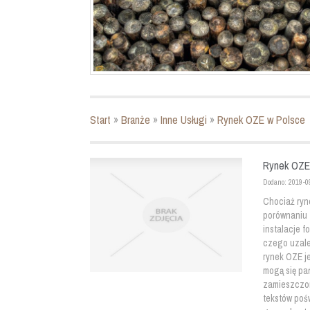
Start
»
Branże
»
Inne Usługi
»
Rynek OZE w Polsce
Rynek OZE
Dodano: 2019-0
Chociaż ryne
porównaniu 
instalacje f
czego uzale
rynek OZE je
mogą się pa
zamieszczon
tekstów pośw