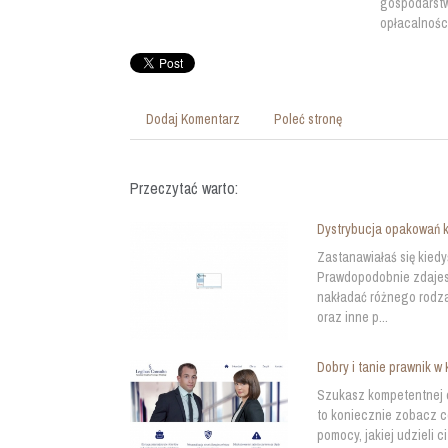
gospodarstw
opłacalności
Dodaj Komentarz
Poleć stronę
Przeczytać warto:
Dystrybucja opakowań 
Zastanawiałaś się kiedy
Prawdopodobnie zdajesz
nakładać różnego rodza
oraz inne p...
Dobry i tanie prawnik w
Szukasz kompetentnej o
to koniecznie zobacz c
pomocy, jakiej udzieli 