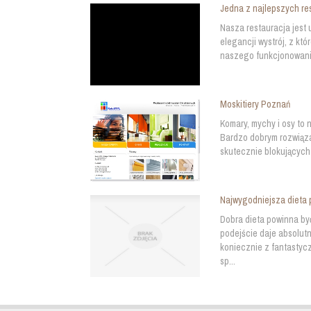
Jedna z najlepszych res
Nasza restauracja jest
elegancji wystrój, z kt
naszego funkcjonowania
Moskitiery Poznań
Komary, mychy i osy to 
Bardzo dobrym rozwiązan
skutecznie blokujących
Najwygodniejsza dieta
Dobra dieta powinna by
podejście daje absolutn
koniecznie z fantastycz
sp...