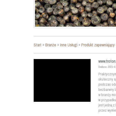
Start
»
Branże
»
Inne Usługi
»
Produkt zapewniający 
www.troton.
Dodano: 2021-0
Praktycznym 
skuteczny s
podczas odd
bezbarwny la
w branży mot
w przypadku 
jest jedną z
przez wymien