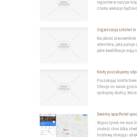
regionów w naszym kraj
czemu wakacje będzieci
Organizacja szkoleń to
Na jakość pracowników 
atmosfera, jaka panuje 
jakie kwalifikacje mają 
Kiedy poszukujemy odp
Poszukując komfortowego
Oferuje on swoim gościo
spokojnej okolicy. Możem
Świetny aparthotel spec
Wypoczynek nie musi by
znaleźć choć kilka chwi
hotelową obsługę i atra