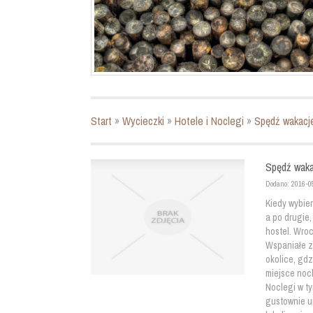
Start
»
Wycieczki
»
Hotele i Noclegi
»
Spędź wakacje
Spędź waka
Dodano: 2016-0
Kiedy wybier
a po drugie
hostel. Wroc
Wspaniałe z
okolice, gd
miejsce noc
Noclegi w t
gustownie u