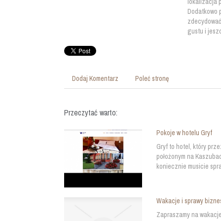
lokalizacja 
Dodatkowo p
zdecydować 
gustu i jesz
Dodaj Komentarz
Poleć stronę
Przeczytać warto:
Pokoje w hotelu Gryf
Gryf to hotel, który pr
położonym na Kaszubach
koniecznie musicie spra
Wakacje i sprawy bizn
Zapraszamy na wakacje 