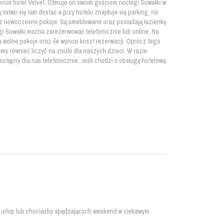
rcie hotel Velvet. Oferuje on swoim gościom noclegi Suwałki w
y łatwo się tam dostać a przy hotelu znajduje się parking, na
az nowoczesne pokoje. Są umeblowane oraz posiadają łazienkę.
i Suwałki można zarezerwować telefonicznie lub online. Na
 wolne pokoje oraz ile wynosi koszt rezerwacji. Oprócz tego
my również liczyć na zniżki dla naszych dzieci. W razie
ostępny dla nas telefonicznie. Jeśli chodzi o obsługę hotelową
na urlop lub chociażby spędzających weekend w ciekawym