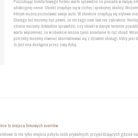
Poszukując komfortowego hotelu warto sprawdzić co posiada w swojej ofe
atrakcyjnej cenie. Obiekt znajduje się w cichej i spokojnej okolicy. Możem
którym można pozostawić swoje auto. W obiekcie znajdują się stylowe or
Dlatego też możemy być pewni, że niczego nam tam nie zabraknie. Nocleg
stronie możemy dokładnie sprawdzić, czy obiekt w danym terminie posiada
warto wspomnieć, że w obiekcie można zjeść śniadanie to raz obiad. Może
potrzeby możemy również skontaktować się z działem obsługi, który jest d
to jest ona dostępna przez całą dobę.
olice to miejsca firmowych eventów
otelowe to nie tylko miejsca pobytu osób prywatnych, przyjeżdżających gdzieś 