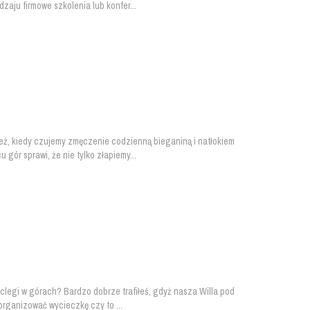
zaju firmowe szkolenia lub konfer...
eż, kiedy czujemy zmęczenie codzienną bieganiną i natłokiem
ór sprawi, że nie tylko złapiemy...
oclegi w górach? Bardzo dobrze trafiłeś, gdyż nasza Willa pod
rganizować wycieczkę czy to ...