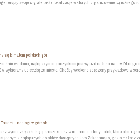
egenerując swoje siły, ale także lokalizacje w których organizowane są różnego rod
 się klimatem polskich gór
echnie wiadomo, najlepszym odpoczynkiem jest wyjazd na łono natury. Dlatego t
w, wybieramy ucieczkę za miasto. Choćby weekend spędzony przykładowo w sercu g
 Tatrami - noclegi w górach
esz wycieczkę szkolną i przeszukujesz w internecie oferty hoteli, które oferują n
est jednym z najlepszych obiektów dostępnych koło Zakopanego, gdzie możesz zo