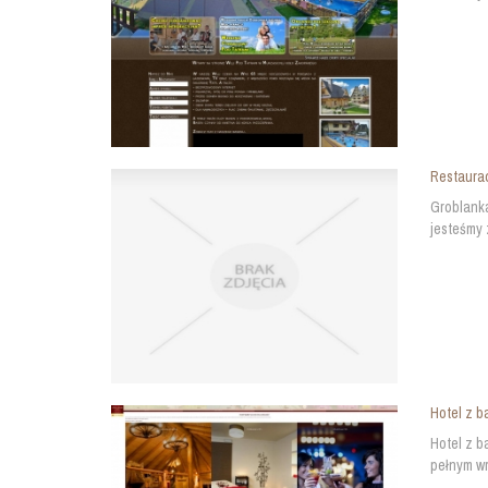
Restaura
Groblanka
jesteśmy 
Hotel z 
Hotel z b
pełnym wr