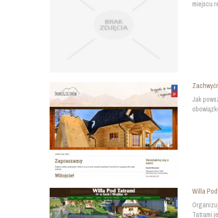
miejscu r
Zachwyćmy
Jak powsz
obowiązkó
Willa Pod
Organizuj
Tatrami j