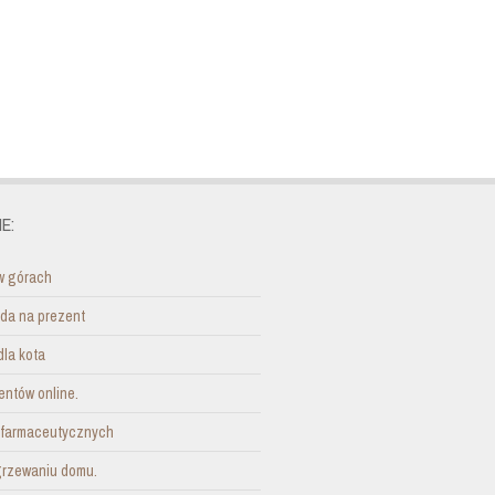
E:
w górach
ada na prezent
dla kota
entów online.
i farmaceutycznych
grzewaniu domu.