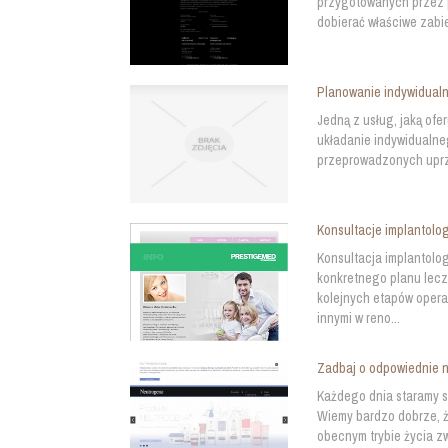
przygotowanych przez p
dobierać właściwe zabie
Planowanie indywidualn
Jedną z usług, jaką ofe
układanie indywidualne
przeprowadzonych uprze
Konsultacje implantolog
Konsultacja implantolo
konkretnego planu lec
kolejnych etapów opera
innymi w reno...
Zadbaj o odpowiednie n
Każdego dnia staramy s
Wiemy bardzo dobrze, że
obecnym trybie życia zw