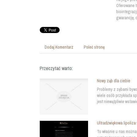
Oferowane t
biointegracj
gwarancję, o
Dodaj Komentarz
Poleć stronę
Przeczytać warto:
Nowy ząb dla ciebie
Problemy z zębami bywaj
wiele osób przykłada s
jest niewątpliwie wstaw
Ultradźwiękowa lipoliz
To właśnie u nas można