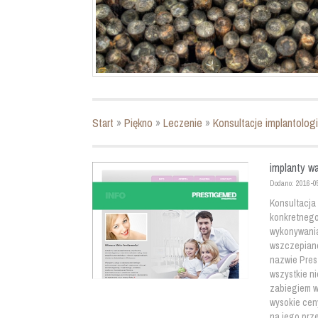
Start
»
Piękno
»
Leczenie
»
Konsultacje implantologi
implanty w
Dodano: 2016-0
Konsultacja
konkretnego
wykonywania
wszczepiane
nazwie Pres
wszystkie n
zabiegiem w
wysokie ceny
na jego prz