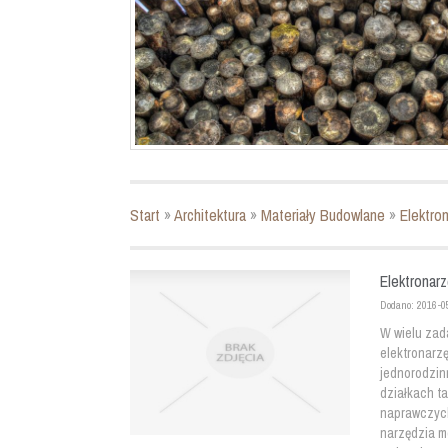
Start
»
Architektura
»
Materiały Budowlane
»
Elektro
Elektronar
Dodano: 2016-0
W wielu zad
elektronarzę
jednorodzin
działkach t
naprawczych
narzędzia m