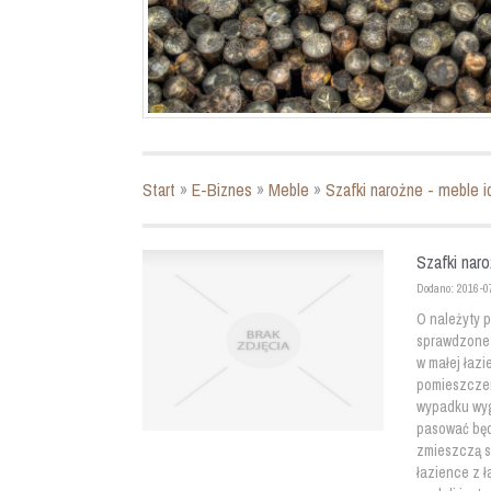
Start
»
E-Biznes
»
Meble
»
Szafki narożne - meble i
Szafki naro
Dodano: 2016-0
O należyty 
sprawdzone 
w małej łaz
pomieszczen
wypadku wyg
pasować będ
zmieszczą si
łazience z 