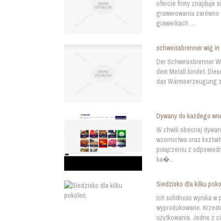
ofercie firmy znajduje
grawerowania zarówno m
grawerkach ...
schweissbrenner wig in 
Der Schweissbrenner Wi
dem Metall bindet. Dies
das Wärmeerzeugung zum 
Dywany do każdego wn
W chwili obecnej dywan
wzornictwa oraz kształ
połączeniu z odpowied
ka�...
Siedzisko dla kilku poko
Ich solidność wynika w p
wyprodukowane. Krzesła
użytkowania. Jedne z 