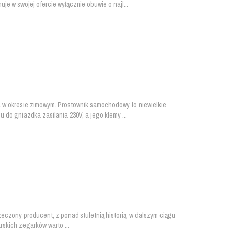
e w swojej ofercie wyłącznie obuwie o najl...
w okresie zimowym. Prostownik samochodowy to niewielkie
do gniazdka zasilania 230V, a jego klemy ...
zeczony producent, z ponad stuletnią historią, w dalszym ciągu
skich zegarków warto ...