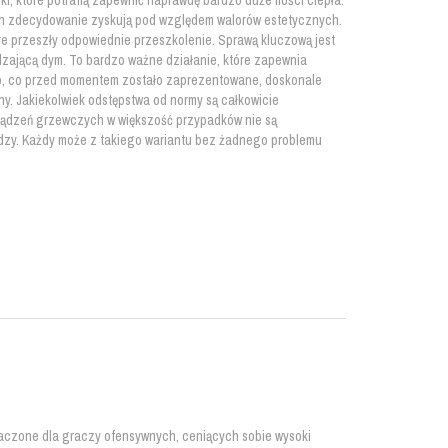
, które potrafią zapewnić naprawdę bardzo duże ilości ciepła.
h zdecydowanie zyskują pod względem walorów estetycznych.
re przeszły odpowiednie przeszkolenie. Sprawą kluczową jest
dzającą dym. To bardzo ważne działanie, które zapewnia
o, co przed momentem zostało zaprezentowane, doskonale
y. Jakiekolwiek odstępstwa od normy są całkowicie
ądzeń grzewczych w większość przypadków nie są
iędzy. Każdy może z takiego wariantu bez żadnego problemu
naczone dla graczy ofensywnych, ceniących sobie wysoki