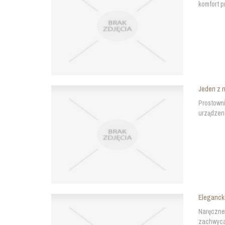
komfort p
Jeden z 
Prostowni
urządzeni
Elegancki
Naręczne 
zachwyca 