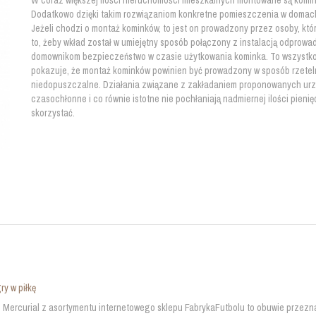
W coraz większej ilości nieruchomości mieszkalnych montowane są kominki
Dodatkowo dzięki takim rozwiązaniom konkretne pomieszczenia w domac
Jeżeli chodzi o montaż kominków, to jest on prowadzony przez osoby, któ
to, żeby wkład został w umiejętny sposób połączony z instalacją odprowa
domownikom bezpieczeństwo w czasie użytkowania kominka. To wszystk
pokazuje, że montaż kominków powinien być prowadzony w sposób rzeteln
niedopuszczalne. Działania związane z zakładaniem proponowanych urz
czasochłonne i co równie istotne nie pochłaniają nadmiernej ilości pien
skorzystać.
ry w piłkę
e Mercurial z asortymentu internetowego sklepu FabrykaFutbolu to obuwie przez