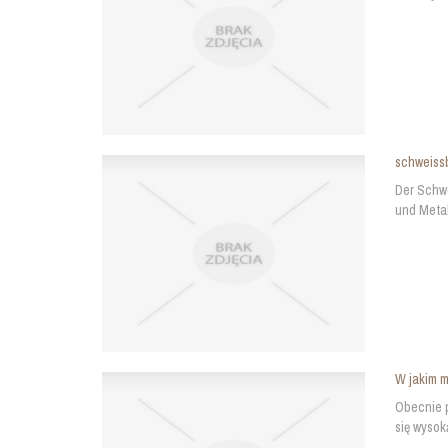
schweissb
Der Schwe
und Metal
W jakim m
Obecnie p
się wysok