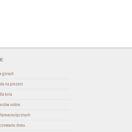
E:
w górach
ada na prezent
dla kota
entów online.
i farmaceutycznych
grzewaniu domu.