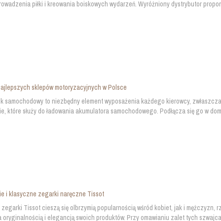
rowadzenia piłki i kreowania boiskowych wydarzeń. Wyróżniony dystrybutor proponuj
najlepszych sklepów motoryzacyjnych w Polsce
k samochodowy to niezbędny element wyposażenia każdego kierowcy, zwłaszcza 
e, które służy do ładowania akumulatora samochodowego. Podłącza się go w domu 
e i klasyczne zegarki naręczne Tissot
zegarki Tissot cieszą się olbrzymią popularnością wśród kobiet, jak i mężczyzn, r
oryginalnością i elegancją swoich produktów. Przy omawianiu zalet tych szwajcar