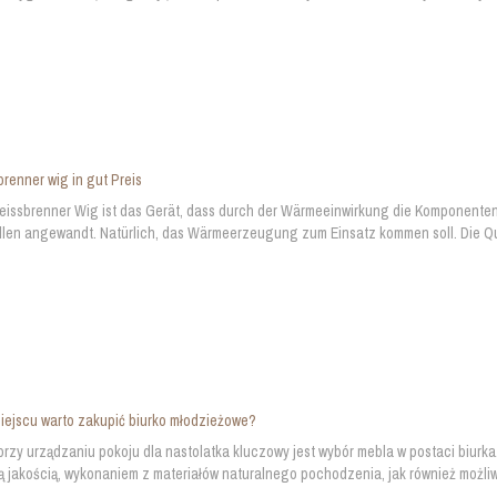
renner wig in gut Preis
issbrenner Wig ist das Gerät, dass durch der Wärmeeinwirkung die Komponenten a
len angewandt. Natürlich, das Wärmeerzeugung zum Einsatz kommen soll. Die Qualit
iejscu warto zakupić biurko młodzieżowe?
rzy urządzaniu pokoju dla nastolatka kluczowy jest wybór mebla w postaci biurka
ą jakością, wykonaniem z materiałów naturalnego pochodzenia, jak również możliw