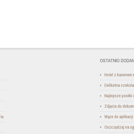
OSTATNIO DODAN
Hotel z basenem 
Delikatna czekol
Najlepsze posiłki 
Zdjęcia do dokum
ria
Węże do aplikacj
Oszczędzaj na o