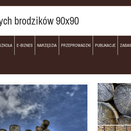
ych brodzików 90x90
SZKOŁA
E-BIZNES
NARZĘDZIA
PRZEPROWADZKI
PUBLIKACJE
ZABA