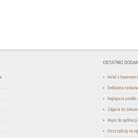
OSTATNIO DODAN
do
Hotel z basenem 
Delikatna czekol
Najlepsze posiłki 
Zdjęcia do dokum
Węże do aplikacj
Oszczędzaj na o