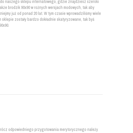
y do naszego sklepu internatowego, gdzie znajdziesz szeroki
także brodzik 90x90 w rożnych wersjach modowych, tak aby
tniejmy już od ponad 20 lat. W tym czasie wprowadziliśmy wiele
 sklepie zostały bardzo dokładnie skatyryzowane, tak byś
90x90.
Oprócz odpowiedniego przygotowania merytorycznego należy