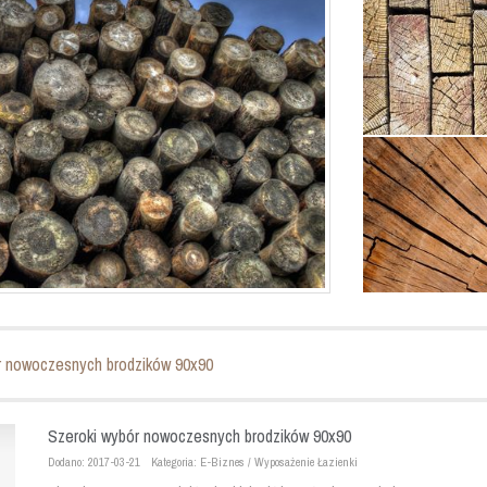
r nowoczesnych brodzików 90x90
Szeroki wybór nowoczesnych brodzików 90x90
Dodano: 2017-03-21
Kategoria: E-Biznes / Wyposażenie Łazienki