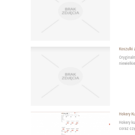
Koszulki 
Oryginaln
niewielki
Hokery Ku
Hokery ku
coraz czę