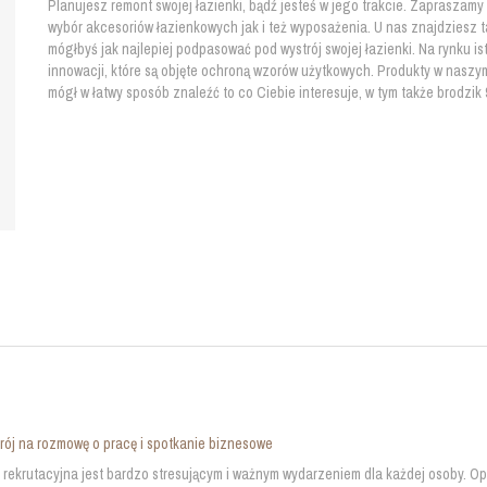
Planujesz remont swojej łazienki, bądź jesteś w jego trakcie. Zapraszam
wybór akcesoriów łazienkowych jak i też wyposażenia. U nas znajdziesz 
mógłbyś jak najlepiej podpasować pod wystrój swojej łazienki. Na rynku is
innowacji, które są objęte ochroną wzorów użytkowych. Produkty w naszym
mógł w łatwy sposób znaleźć to co Ciebie interesuje, w tym także brodzik 
trój na rozmowę o pracę i spotkanie biznesowe
ekrutacyjna jest bardzo stresującym i ważnym wydarzeniem dla każdej osoby. 