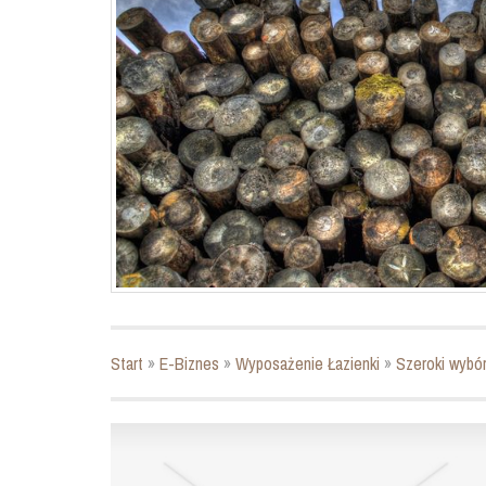
Start
»
E-Biznes
»
Wyposażenie Łazienki
»
Szeroki wybó