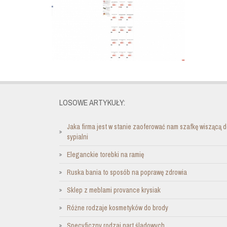
LOSOWE ARTYKUŁY:
Jaka firma jest w stanie zaoferować nam szafkę wiszącą 
sypialni
Eleganckie torebki na ramię
Ruska bania to sposób na poprawę zdrowia
Sklep z meblami provance krysiak
Różne rodzaje kosmetyków do brody
Specyficzny rodzaj nart śladowych