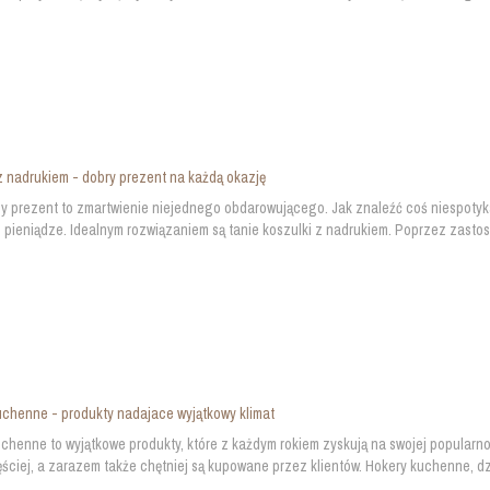
z nadrukiem - dobry prezent na każdą okazję
y prezent to zmartwienie niejednego obdarowującego. Jak znaleźć coś niespoty
e pieniądze. Idealnym rozwiązaniem są tanie koszulki z nadrukiem. Poprzez zasto
chenne - produkty nadajace wyjątkowy klimat
chenne to wyjątkowe produkty, które z każdym rokiem zyskują na swojej popularnośc
ściej, a zarazem także chętniej są kupowane przez klientów. Hokery kuchenne, dzi