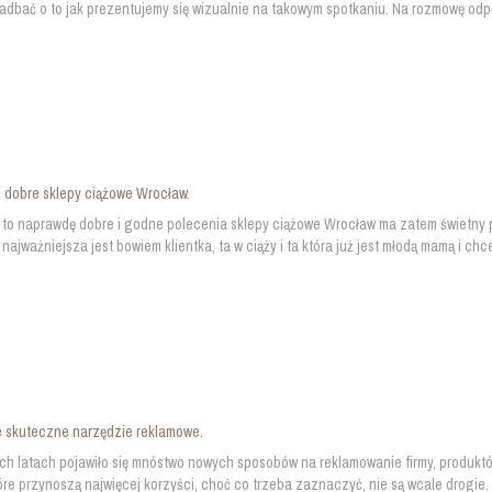
adbać o to jak prezentujemy się wizualnie na takowym spotkaniu. Na rozmowę odpo
, dobre sklepy ciążowe Wrocław.
 to naprawdę dobre i godne polecenia sklepy ciążowe Wrocław ma zatem świetny
najważniejsza jest bowiem klientka, ta w ciąży i ta która już jest młodą mamą i chce
e skuteczne narzędzie reklamowe.
ch latach pojawiło się mnóstwo nowych sposobów na reklamowanie firmy, produktów
tóre przynoszą najwięcej korzyści, choć co trzeba zaznaczyć, nie są wcale drogie