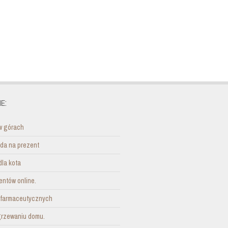
E:
w górach
ada na prezent
dla kota
entów online.
i farmaceutycznych
grzewaniu domu.