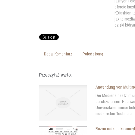
jasnych i ci
ofercie każd
KDfashion to
jak to możli
dzięki który
Dodaj Komentarz
Poleć stronę
Przeczytać warto:
Anwendung von Multime
Der Medieneinsatz im un
durchzuführen. Hochwer
Universitäten immer bel
modernsten Technolo...
Różne rodzaje kosmety