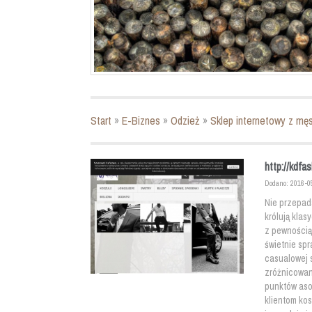
Start
»
E-Biznes
»
Odzież
»
Sklep internetowy z męs
http://kdfa
Dodano: 2016-0
Nie przepad
królują klas
z pewnością
świetnie sp
casualowej 
zróżnicowan
punktów aso
klientom kos