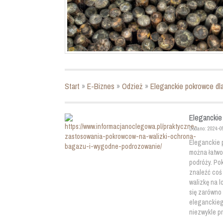
Start
»
E-Biznes
»
Odzież
»
Eleganckie pokrowce dl
Eleganckie
Dodano: 2024-0
Eleganckie 
można łatwo
podróży. Po
znaleźć coś 
walizkę na l
się zarówno 
eleganckieg
niezwykle p