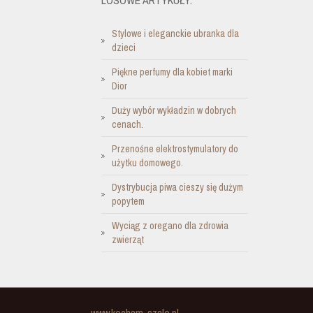
Stylowe i eleganckie ubranka dla
dzieci
Piękne perfumy dla kobiet marki
Dior
Duży wybór wykładzin w dobrych
cenach.
Przenośne elektrostymulatory do
użytku domowego.
Dystrybucja piwa cieszy się dużym
popytem
Wyciąg z oregano dla zdrowia
zwierząt
www.kocham-szale.pl