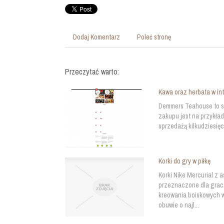
Dodaj Komentarz
Poleć stronę
Przeczytać warto:
Kawa oraz herbata w in
Demmers Teahouse to sk
zakupu jest na przykła
sprzedażą kilkudziesięc
Korki do gry w piłkę
Korki Nike Mercurial z
przeznaczone dla gracz
kreowania boiskowych w
obuwie o najl...