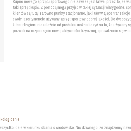
Kupno nowego sprzętu sportowego nie zawsze jest łatwe, przez to, że wiąż
taki sprzęt kupić. Z pomocą mogą przyjść w takiej sytuacji wiarygodne, 
klientów są tutaj zarówno punkty stacjonarne, jak i ułatwiające transakcje
swoim asortymencie używany sprzęt sportowy dobrej jakości. Do dyspozycj
kitesurfingiem, niezależnie od produktu można liczyć na to, że używany s
pozwoli na rozpoczęcie nowej aktywności fizycznej, sprawdzenie się w c
ekologicznie
szystko idzie w kierunku dbania o środowisko. Nic dziwnego, że znajdziemy naw