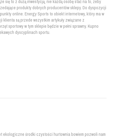
e się to z dużą inwestycją, nie każdą osobę stać na to, żeby
sprzedające produkty dobrych producentów sklepy. Do dyspozycji
 punkty online. Energy Sports to obiekt internetowy, który ma w
i klienta są przede wszystkim artykuły związane z
przęt sportowy w tym sklepie będzie w pełni sprawny. Kupno
iekawych dyscyplinach sportu.
et ekologiczne środki czystości hurtownia bowiem pozwoli nam