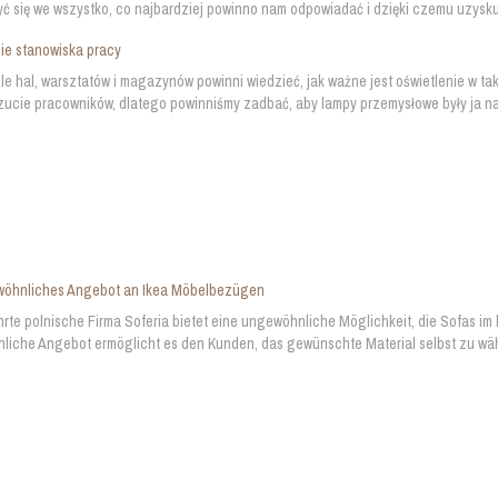
ć się we wszystko, co najbardziej powinno nam odpowiadać i dzięki czemu uzyskuj
ie stanowiska pracy
le hal, warsztatów i magazynów powinni wiedzieć, jak ważne jest oświetlenie w ta
cie pracowników, dlatego powinniśmy zadbać, aby lampy przemysłowe były ja najb
wöhnliches Angebot an Ikea Möbelbezügen
rte polnische Firma Soferia bietet eine ungewöhnliche Möglichkeit, die Sofas im
iche Angebot ermöglicht es den Kunden, das gewünschte Material selbst zu wählen