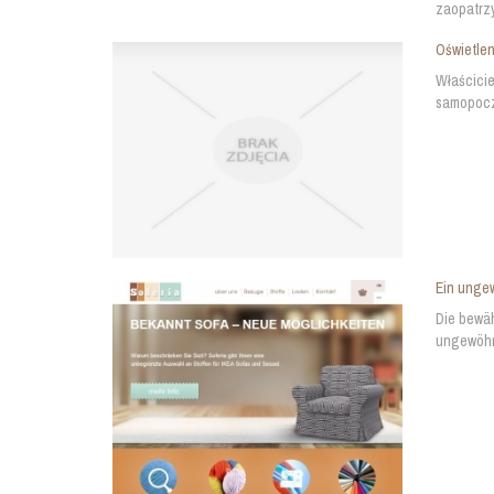
zaopatrzy
Oświetlen
Właścicie
samopoczu
Ein unge
Die bewäh
ungewöhnl