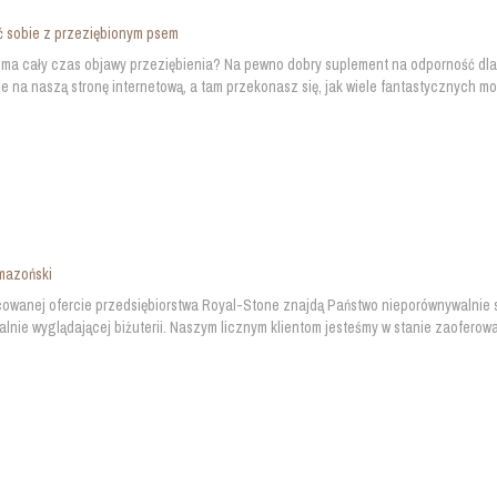
ć sobie z przeziębionym psem
 ma cały czas objawy przeziębienia? Na pewno dobry suplement na odporność dla 
e na naszą stronę internetową, a tam przekonasz się, jak wiele fantastycznych moż
mazoński
owanej ofercie przedsiębiorstwa Royal-Stone znajdą Państwo nieporównywalnie s
alnie wyglądającej biżuterii. Naszym licznym klientom jesteśmy w stanie zaoferowa