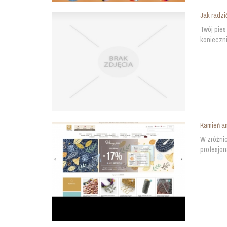
Jak radzi
Twój pies
konieczni
Kamień a
W zróżnic
profesjon