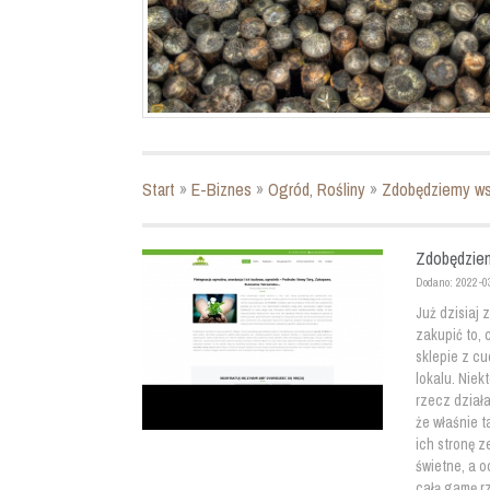
Start
»
E-Biznes
»
Ogród, Rośliny
»
Zdobędziemy wspa
Zdobędziemy
Dodano: 2022-0
Już dzisiaj 
zakupić to, 
sklepie z c
lokalu. Niek
rzecz działa
że właśnie t
ich stronę z
świetne, a 
całą gamę r