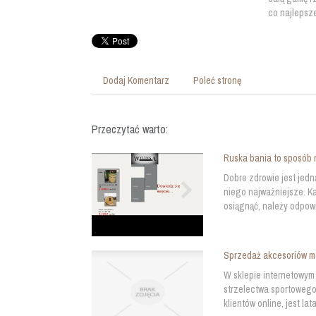
co najlepsz
Dodaj Komentarz
Poleć stronę
Przeczytać warto:
Ruska bania to sposób 
Dobre zdrowie jest jedn
niego najważniejsze. K
osiągnąć, należy odpow
Sprzedaż akcesoriów m
W sklepie internetowym
strzelectwa sportowego
klientów online, jest la