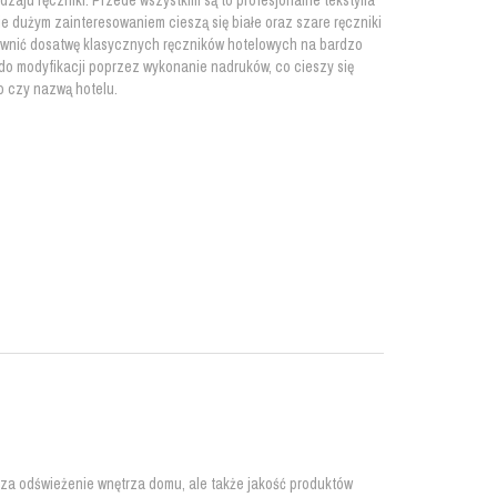
aju ręczniki. Przede wszystkim są to profesjonalne tekstylia
e dużym zainteresowaniem cieszą się białe oraz szare ręczniki
pewnić dosatwę klasycznych ręczników hotelowych na bardzo
do modyfikacji poprzez wykonanie nadruków, co cieszy się
o czy nazwą hotelu.
za odświeżenie wnętrza domu, ale także jakość produktów