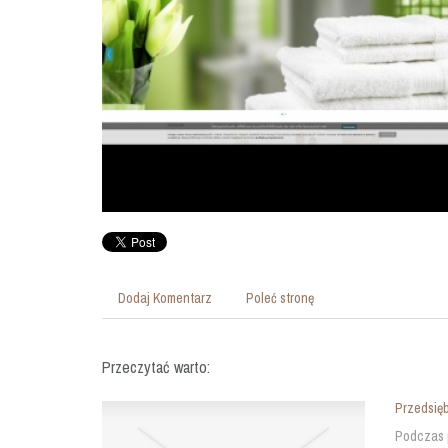
Dodaj Komentarz
Poleć stronę
Przeczytać warto:
Przedsięb
Podczas p