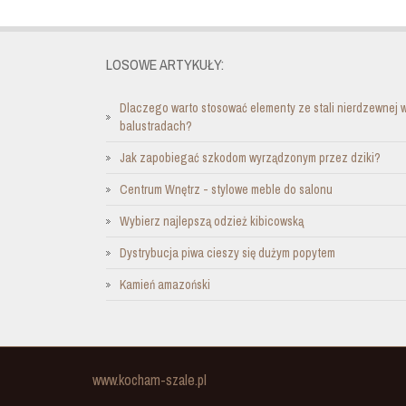
LOSOWE ARTYKUŁY:
Dlaczego warto stosować elementy ze stali nierdzewnej 
balustradach?
Jak zapobiegać szkodom wyrządzonym przez dziki?
Centrum Wnętrz - stylowe meble do salonu
Wybierz najlepszą odzież kibicowską
Dystrybucja piwa cieszy się dużym popytem
Kamień amazoński
www.kocham-szale.pl