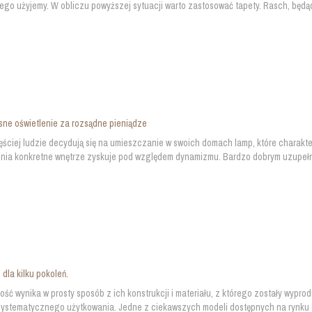
tego użyjemy. W obliczu powyższej sytuacji warto zastosować tapety. Rasch, będąc
ne oświetlenie za rozsądne pieniądze
ściej ludzie decydują się na umieszczanie w swoich domach lamp, które charaktery
ia konkretne wnętrze zyskuje pod względem dynamizmu. Bardzo dobrym uzupełni
 dla kilku pokoleń.
ność wynika w prosty sposób z ich konstrukcji i materiału, z którego zostały wyp
 systematycznego użytkowania. Jedne z ciekawszych modeli dostępnych na rynku 