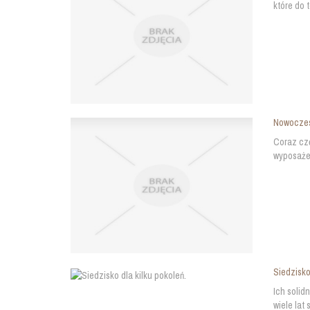
które do 
Nowoczes
Coraz czę
wyposażen
Siedzisko
Ich solid
wiele lat