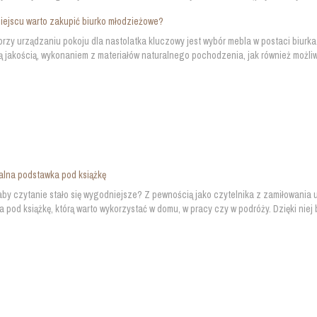
iejscu warto zakupić biurko młodzieżowe?
rzy urządzaniu pokoju dla nastolatka kluczowy jest wybór mebla w postaci biurka
ą jakością, wykonaniem z materiałów naturalnego pochodzenia, jak również możliw
alna podstawka pod książkę
by czytanie stało się wygodniejsze? Z pewnością jako czytelnika z zamiłowania 
 pod książkę, którą warto wykorzystać w domu, w pracy czy w podróży. Dzięki niej 