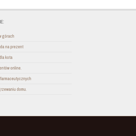
E:
w górach
ada na prezent
dla kota
entów online.
i farmaceutycznych
grzewaniu domu.