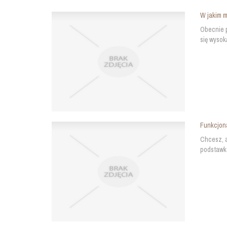
W jakim m
Obecnie p
się wysok
Funkcjon
Chcesz, a
podstawka