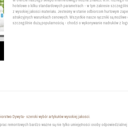
W ofercie naszego sklepu internetowego można znaleźc m.in. różnego rodz
hotelowe o kilku standardowych parametrach - w tym zakresie szczególni
z wysokiej jakości materiału. Jesteśmy w stanie odbiorcom hurtowym za
atrakcyjnych warunkach cenowych. Wszystkie nasze ręczniki są możliwe 
szczególnie dużą popularnością - chodzi o wykonywanie nadruków z log
iorstwo Dywyta- szeroki wybór artykułów wysokiej jakości.
rac remontowych bardzo ważne są nie tylko umiejętności osoby odpowiedzialnej 