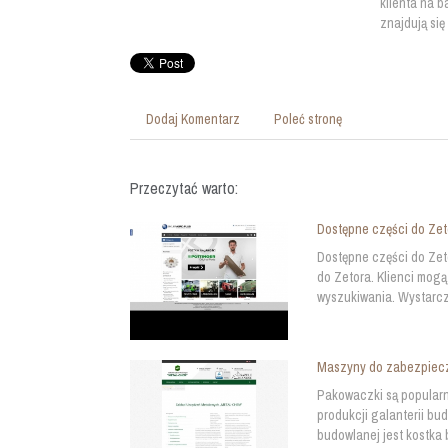
klienta na 
znajdują się
Dodaj Komentarz
Poleć stronę
Przeczytać warto:
Dostępne części do Zet
Dostępne części do Zet
do Zetora. Klienci mog
wyszukiwania. Wystarczy
Maszyny do zabezpiecz
Pakowaczki są popularn
produkcji galanterii b
budowlanej jest kostka 