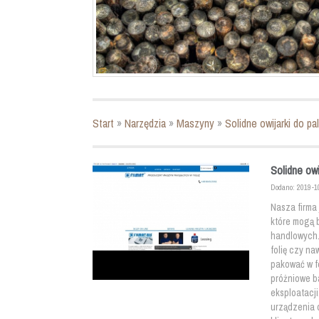
Start
»
Narzędzia
»
Maszyny
»
Solidne owijarki do pa
Solidne owi
Dodano: 2019-1
Nasza firma
które mogą 
handlowych. 
folię czy na
pakować w fo
próżniowe b
eksploatacj
urządzenia 