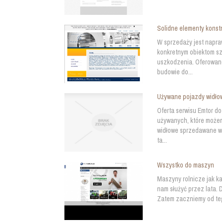
Solidne elementy kons
W sprzedaży jest napra
konkretnym obiektom sz
uszkodzenia. Oferowan
budowie do...
Używane pojazdy widło
Oferta serwisu Emtor d
używanych, które możem
widłowe sprzedawane w 
ta...
Wszystko do maszyn
Maszyny rolnicze jak k
nam służyć przez lata. 
Zatem zaczniemy od teg