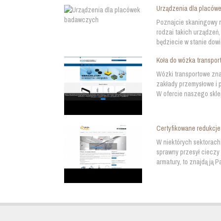
Urządzenia dla placów
Poznajcie skaningowy mi
rodzai takich urządzeń,
będziecie w stanie dowi
Koła do wózka transpo
Wózki transportowe zna
zakłady przemysłowe i 
W ofercie naszego skle
Certyfikowane redukcj
W niektórych sektorach
sprawny przesył cieczy
armatury, to znajdą ją 