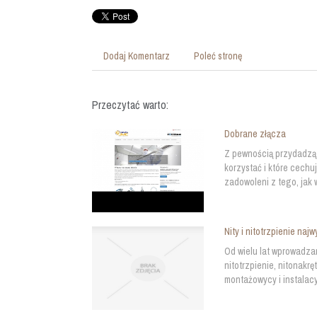
Dodaj Komentarz
Poleć stronę
Przeczytać warto:
Dobrane złącza
Z pewnością przydadzą 
korzystać i które cechu
zadowoleni z tego, jak 
Nity i nitotrzpienie naj
Od wielu lat wprowadzam
nitotrzpienie, nitonakrę
montażowycy i instalac