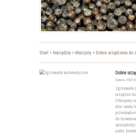
Start
»
Narzędzia
»
Maszyny
»
Dobre urządzenia do 
Dobre urzą
Dodano: 2022-0
Zgrzewarki 
urządzeń do
Oferujemy u
Atis i wiel
przedsiębio
do działani
specjalisty
palet, tunel