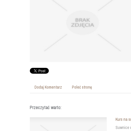
Dodaj Komentarz
Poleć stronę
Przeczytać warto:
Kurs na s
Suwnice w