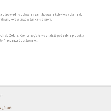
a odpowiednio dobrane i zainstalowane kolektory solarne do
nymi, korzystając w tym celu z prom...
ych do Zetora. Klienci mogą łatwo znaleźć potrzebne produkty,
r" i przejrzeć dostępne o...
E:
w górach