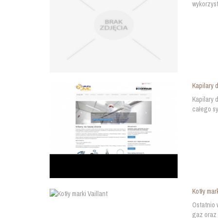
wykorzyst
Kapilary 
Kapilary 
całego sy
Kotły mark
Ostatnio 
gaz oraz 