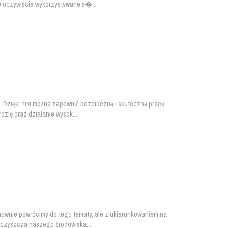
e oczywiście wykorzystywane s�...
ej. Dzięki nim można zapewnić bezpieczną i skuteczną pracę
ozję oraz działanie wysok...
onownie powrócimy do tego tematy, ale z ukierunkowaniem na
ieczyszcza naszego środowiska...