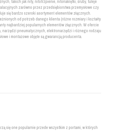
h, takich jak nity, nitotrzpienie, nitonakrętki, śruby, tuleje
stalacyjnych zarówno przez przedsiębiorstwa przemysłowe czy
duje się bardzo szeroki asortyment elementów złącznych.
eżnionych od potrzeb danego klienta (różne rozmiary i kształty
nty najbardziej popularnych elementów złącznych. W ofercie
, narzędzi pneumatycznych, elektronarzędzi i różnego rodzaju
słowe i montażowe objęte są gwarancją producenta.
zą się one popularnie przede wszystkim z portami, w których