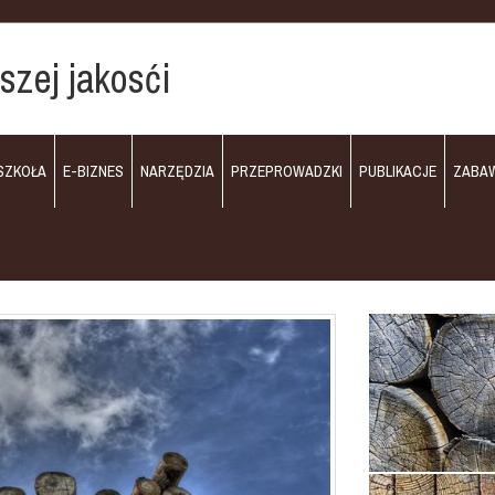
ższej jakosći
SZKOŁA
E-BIZNES
NARZĘDZIA
PRZEPROWADZKI
PUBLIKACJE
ZABA