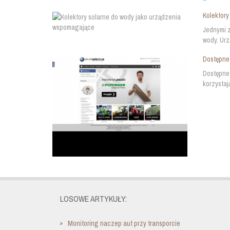
Kolektory
Jednymi z
wody. Urz
Dostępne 
Dostępne 
korzystaj
LOSOWE ARTYKUŁY:
Monitoring naczep aut przy transporcie