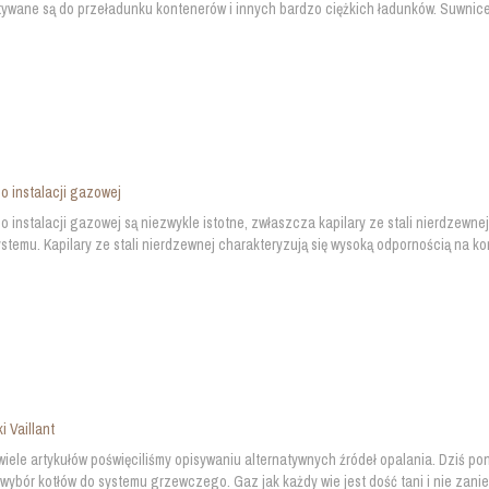
ywane są do przeładunku kontenerów i innych bardzo ciężkich ładunków. Suwnic
do instalacji gazowej
do instalacji gazowej są niezwykle istotne, zwłaszcza kapilary ze stali nierdzewn
stemu. Kapilary ze stali nierdzewnej charakteryzują się wysoką odpornością na kor
i Vaillant
wiele artykułów poświęciliśmy opisywaniu alternatywnych źródeł opalania. Dziś p
wybór kotłów do systemu grzewczego. Gaz jak każdy wie jest dość tani i nie zan