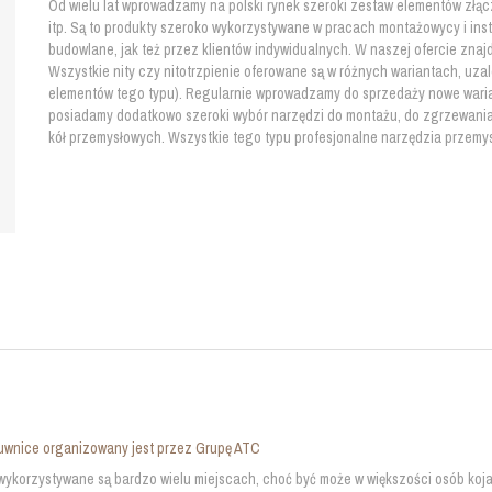
Od wielu lat wprowadzamy na polski rynek szeroki zestaw elementów złącznyc
itp. Są to produkty szeroko wykorzystywane w pracach montażowycy i in
budowlane, jak też przez klientów indywidualnych. W naszej ofercie znaj
Wszystkie nity czy nitotrzpienie oferowane są w różnych wariantach, uzal
elementów tego typu). Regularnie wprowadzamy do sprzedaży nowe waria
posiadamy dodatkowo szeroki wybór narzędzi do montażu, do zgrzewania
kół przemysłowych. Wszystkie tego typu profesjonalne narzędzia przemy
uwnice organizowany jest przez Grupę ATC
ykorzystywane są bardzo wielu miejscach, choć być może w większości osób kojar