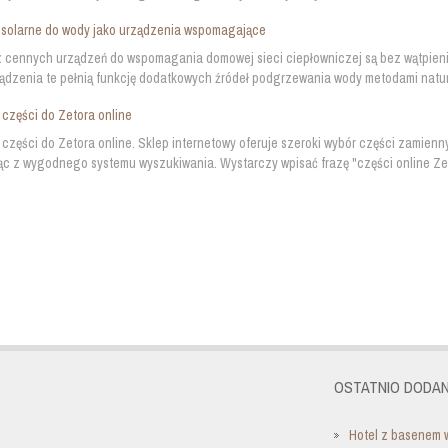
 solarne do wody jako urządzenia wspomagające
 cennych urządzeń do wspomagania domowej sieci ciepłowniczej są bez wątpieni
ądzenia te pełnią funkcję dodatkowych źródeł podgrzewania wody metodami natural
części do Zetora online
części do Zetora online. Sklep internetowy oferuje szeroki wybór części zamienn
ąc z wygodnego systemu wyszukiwania. Wystarczy wpisać frazę "części online Zeto
OSTATNIO DODAN
Hotel z basenem 