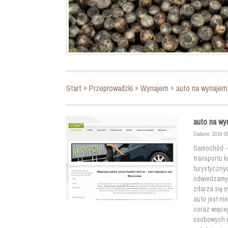
Start
»
Przeprowadzki
»
Wynajem
»
auto na wynajem,
auto na wy
Dodano: 2016-0
Samochód - 
transportu 
turystyczny
odwiedzamy k
zdarza się 
auto jest ni
coraz więce
osobowych 