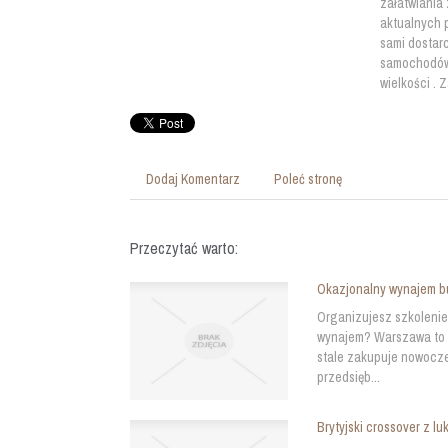
załatwiania 
aktualnych p
sami dostar
samochodów 
wielkości . 
Dodaj Komentarz
Poleć stronę
Przeczytać warto:
Okazjonalny wynajem 
Organizujesz szkolenie 
wynajem? Warszawa to m
stale zakupuje nowocz
przedsięb...
Brytyjski crossover z 