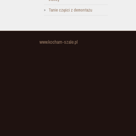
Tanie części z demontażu
www.kocham-szale.pl