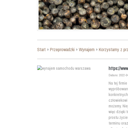
Start
»
Przeprowadzki
»
Wynajem
»
Korzystamy z p
https://ww
Dodano: 2022-0
Na tej firmi
wypróbowan
konkretnych 
człowiekowi 
możemy. Nie
więc dzięki 
prostu życi
terminu oraz