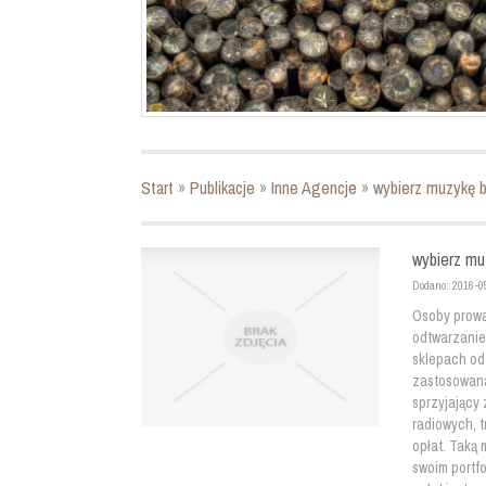
Start
»
Publikacje
»
Inne Agencje
»
wybierz muzykę b
wybierz mu
Dodano: 2016-0
Osoby prowa
odtwarzanie
sklepach od
zastosowana
sprzyjający 
radiowych, 
opłat. Taką 
swoim portf