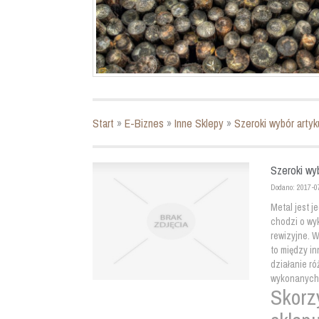
Start
»
E-Biznes
»
Inne Sklepy
»
Szeroki wybór artyk
Szeroki wyb
Dodano: 2017-0
Metal jest j
chodzi o wy
rewizyjne. 
to między i
działanie ró
wykonanych 
Skorzy