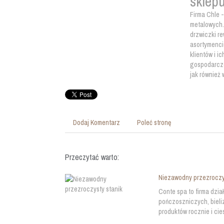
sklep
Firma Chle -
metalowych. 
drzwiczki r
asortymenci
klientów i i
gospodarcze
jak również
Dodaj Komentarz
Poleć stronę
Przeczytać warto:
Niezawodny przezroczy
Conte spa to firma dzia
pończoszniczych, bieli
produktów rocznie i cie