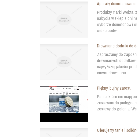
Aparaty domofonowe on
Produkty marki Wekta, 
nabycia w sklepie onlin
wyborze domofonów i wi
wideo podw...
Drewniane dodatki do 
Zapraszamy do zapoznan
drewnianych dodatków 
najwyższej jakości pro
innymi drewniane...
Piękny, bujny zarost.
Panie, które nie mają p
zestawem do pielęgnacji
zestawy do golenia. Wsz
Oferujemy tanie i solid