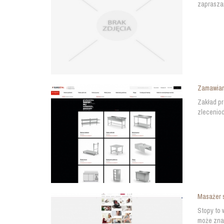
zapraszam
Zamawian
Zakład pr
zleceniod
Masażer s
Stopy to 
może znac