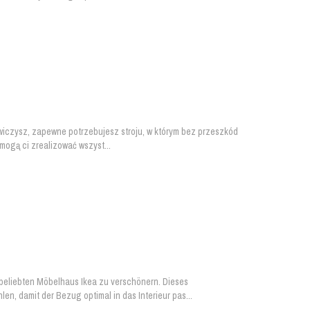
ćwiczysz, zapewne potrzebujesz stroju, w którym bez przeszkód
ogą ci zrealizować wszyst...
 beliebten Möbelhaus Ikea zu verschönern. Dieses
, damit der Bezug optimal in das Interieur pas...