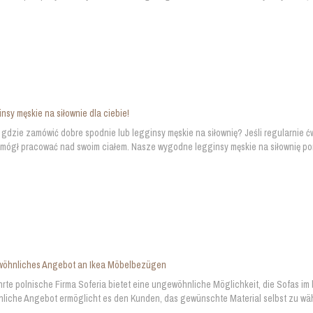
insy męskie na siłownie dla ciebie!
 gdzie zamówić dobre spodnie lub legginsy męskie na siłownię? Jeśli regularnie 
mógł pracować nad swoim ciałem. Nasze wygodne legginsy męskie na siłownię pom
wöhnliches Angebot an Ikea Möbelbezügen
rte polnische Firma Soferia bietet eine ungewöhnliche Möglichkeit, die Sofas im
iche Angebot ermöglicht es den Kunden, das gewünschte Material selbst zu wählen