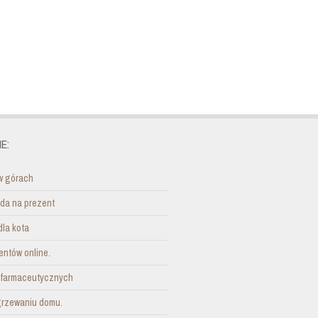
E:
w górach
ada na prezent
dla kota
entów online.
i farmaceutycznych
grzewaniu domu.