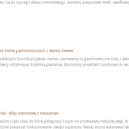
y Cię do naszego sklepu internetowego. Jesteśmy pasjonatami mebli, uwielbiamy
ie stołów gastronomicznych z dwoma zlewami
odukcyjny Eurostal przyjmuje również zamówienia na gastronomiczne stoły z dwom
awcy otrzymują aż trzyletnią gwarancję. Wyróżniony projektant i producent do ws
tóp- sklep internetowy z masażerami
ważna część ciała, do której pielęgnacji często nie przykładamy należytej wagi. 
znie polepszyć funkcjonowanie całego organizmu. Masaż można wykonywać rękam