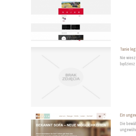
Tanie leg
Nie wiesz
będziesz 
Ein unge
Die bewäh
ungewöhnl