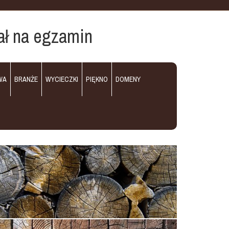
ał na egzamin
WA
BRANŻE
WYCIECZKI
PIĘKNO
DOMENY