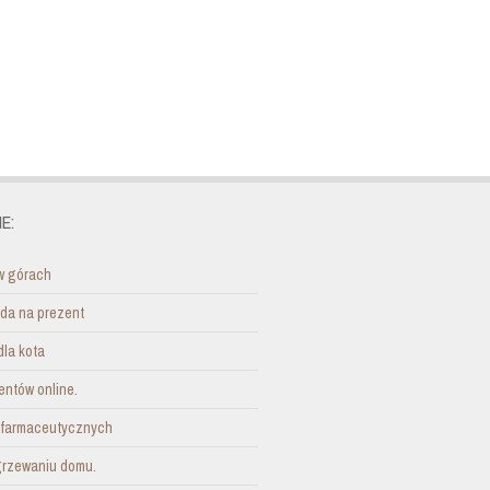
E:
w górach
ada na prezent
dla kota
entów online.
i farmaceutycznych
grzewaniu domu.