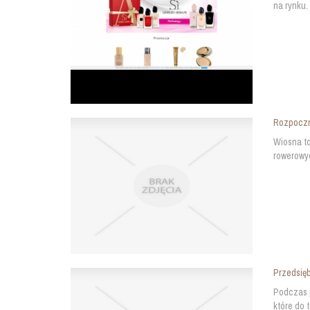
na rynku.
Rozpoczni
Wiosna to
rowerowyc
Przedsięb
Podczas p
które do 