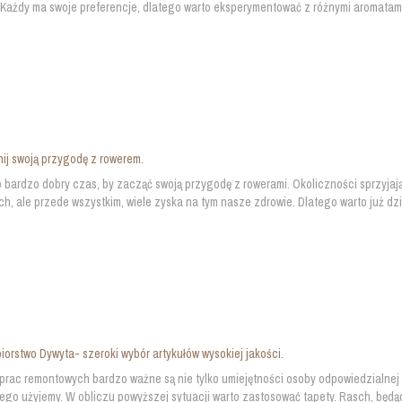
 Każdy ma swoje preferencje, dlatego warto eksperymentować z różnymi aromatami, 
j swoją przygodę z rowerem.
 bardzo dobry czas, by zacząć swoją przygodę z rowerami. Okoliczności sprzyjają
h, ale przede wszystkim, wiele zyska na tym nasze zdrowie. Dlatego warto już dzis
iorstwo Dywyta- szeroki wybór artykułów wysokiej jakości.
rac remontowych bardzo ważne są nie tylko umiejętności osoby odpowiedzialnej 
tego użyjemy. W obliczu powyższej sytuacji warto zastosować tapety. Rasch, będąc