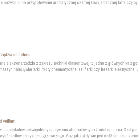
e pozwoli ci na przygotowanie aromatycznej czarnej kawy, smacznej latte czy py
rzędzia do betonu
e elektronarzędzia z zakresu techniki diamentowej to jedna z głównych kategori
 maszyn należą wiertarki, młoty pneumatyczne, szlifierki czy frezarki elektryczne.
i Vaillant
wiele artykułów poświęciliśmy opisywaniu alternatywnych źródeł opalania. Dziś p
wybór kotłów do systemu grzewczego. Gaz jak każdy wie jest dość tani i nie zan