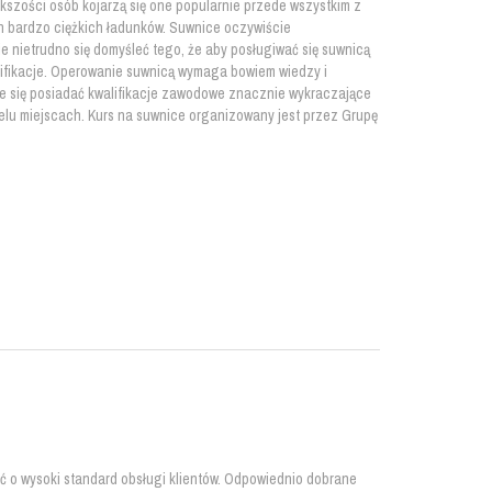
kszości osób kojarzą się one popularnie przede wszystkim z
h bardzo ciężkich ładunków. Suwnice oczywiście
e nietrudno się domyśleć tego, że aby posługiwać się suwnicą
ifikacje. Operowanie suwnicą wymaga bowiem wiedzy i
ce się posiadać kwalifikacje zawodowe znacznie wykraczające
wielu miejscach. Kurs na suwnice organizowany jest przez Grupę
ć o wysoki standard obsługi klientów. Odpowiednio dobrane