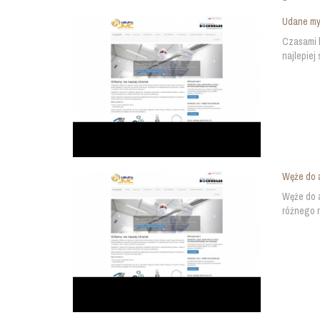
Udane my
Czasami k
najlepiej
Węże do a
Węże do a
różnego r