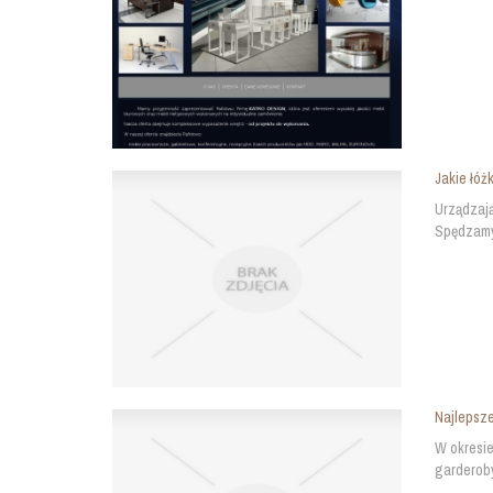
Jakie łóż
Urządzają
Spędzamy 
Najlepsze
W okresie
garderoby