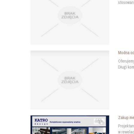
stosowani
Modna odz
Oferujemy
Długi kom
Zakup me
Projektan
w rewelac