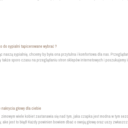
ko do sypialni tapicerowane wybrać ?
c naszą sypialnię, chcemy by była ona przytulna i komfortowa dla nas. Przegląd
także sporo czasu na przeglądaniu stron sklepów internetowych i poszukujemy ins
 nakrycia głowy dla ciebie
 zimowym wiele kobiet zastanawia się nad tym, jaka czapka jest modna w tym sezo
, ake jest to błąd! Każdy powinien bowiem dbać o swoją głowę oraz uszy zwłaszc