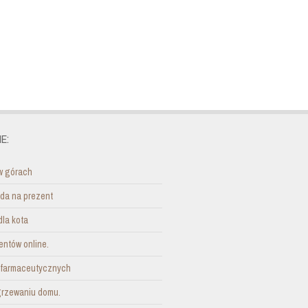
E:
w górach
ada na prezent
dla kota
entów online.
i farmaceutycznych
grzewaniu domu.