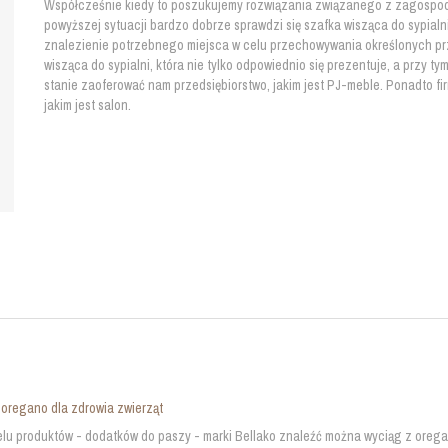
Współcześnie kiedy to poszukujemy rozwiązania związanego z zagospodaro
powyższej sytuacji bardzo dobrze sprawdzi się szafka wisząca do sypialni
znalezienie potrzebnego miejsca w celu przechowywania określonych prz
wisząca do sypialni, która nie tylko odpowiednio się prezentuje, a przy t
stanie zaoferować nam przedsiębiorstwo, jakim jest PJ-meble. Ponadto f
jakim jest salon.
oregano dla zdrowia zwierząt
lu produktów - dodatków do paszy - marki Bellako znaleźć można wyciąg z orega