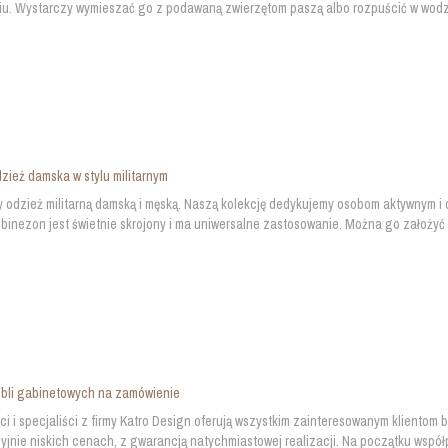
u. Wystarczy wymieszać go z podawaną zwierzętom paszą albo rozpuścić w wodzie.
ież damska w stylu militarnym
 odzież militarną damską i męską. Naszą kolekcję dedykujemy osobom aktywnym i o
binezon jest świetnie skrojony i ma uniwersalne zastosowanie. Można go założyć 
bli gabinetowych na zamówienie
ci i specjaliści z firmy Katro Design oferują wszystkim zainteresowanym klientom
yjnie niskich cenach, z gwarancją natychmiastowej realizacji. Na początku współ