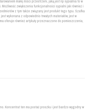
waniem małej ilości przestrzeni, jaką jest np sypialnia to w
. Możliwość zwiększenia funkcjonalności sypialni jak również i
edmiotów z tym także związany jest produkt tego typu. Szafka
ym jest wykonana z odpowiednio trwałych materiałów, jest w
irma oferuje również artykuły przeznaczone do pomieszczenia,
no. Koncentrat ten ma postać proszku i jest bardzo wygodny w